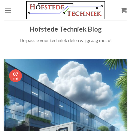
Skip
to
content
Hofstede Techniek Blog
De passie voor techniek delen wij graag met u!
07
mei