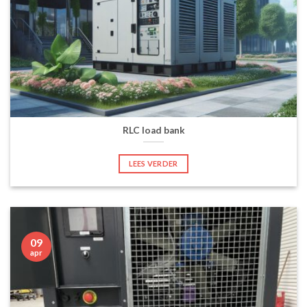
RLC load bank
LEES VERDER
09
apr